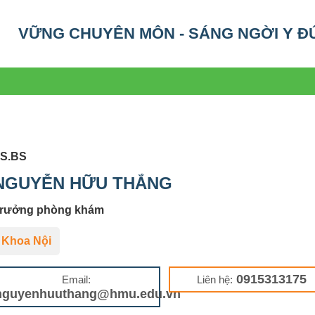
VỮNG CHUYÊN MÔN - SÁNG NGỜI Y Đ
S.BS
NGUYỄN HỮU THẮNG
rưởng phòng khám
Khoa Nội
0915313175
Email:
Liên hệ:
nguyenhuuthang@hmu.edu.vn