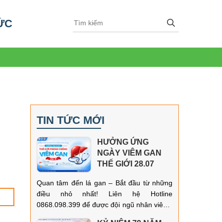
ỨC
TIN TỨC MỚI
HƯỞNG ỨNG
NGÀY VIÊM GAN
THẾ GIỚI 28.07
Quan tâm đến lá gan – Bắt đầu từ những
điều nhỏ nhất! Liên hệ Hotline
0868.098.399 để được đội ngũ nhân viên y
tế luôn sẵn sàng hỗ trợ và hướng dẫn đặt