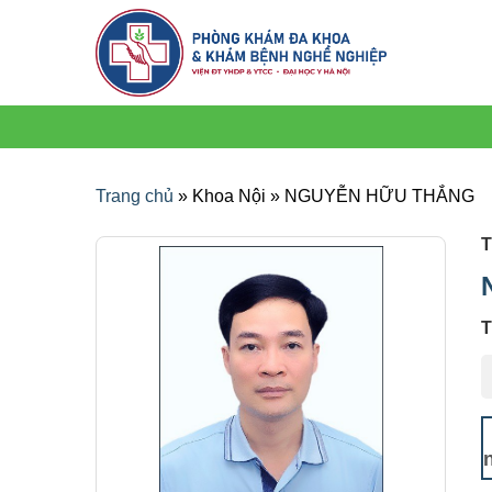
Trang chủ
»
Khoa Nội
»
NGUYỄN HỮU THẮNG
T
T