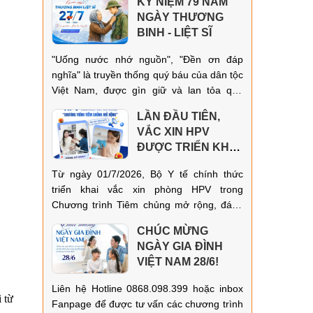
KỶ NIỆM 79 NĂM
lịch nhanh chóng.
NGÀY THƯƠNG
BINH - LIỆT SĨ
"Uống nước nhớ nguồn", "Đền ơn đáp
nghĩa" là truyền thống quý báu của dân tộc
Việt Nam, được gìn giữ và lan tỏa qua
nhiều thế hệ.
LẦN ĐẦU TIÊN,
VẮC XIN HPV
ĐƯỢC TRIỂN KHAI
TRONG CHƯƠNG
Từ ngày 01/7/2026, Bộ Y tế chính thức
TRÌNH TIÊM
triển khai vắc xin phòng HPV trong
CHỦNG MỞ RỘNG!
Chương trình Tiêm chủng mở rộng, đánh
dấu một bước tiến quan trọng trong công
CHÚC MỪNG
tác phòng ngừa các bệnh do vi rút HPV
NGÀY GIA ĐÌNH
gây ra, đặc biệt là ung thư cổ tử cung.
VIỆT NAM 28/6!
Liên hệ Hotline 0868.098.399 hoặc inbox
 từ
Fanpage để được tư vấn các chương trình