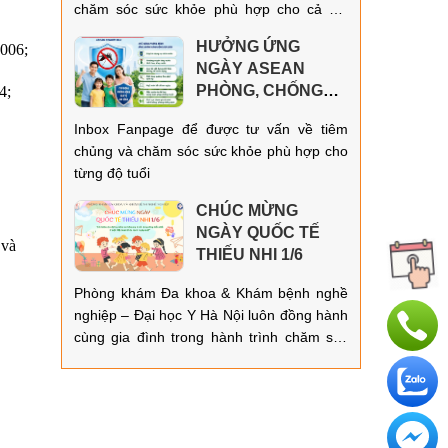
chăm sóc sức khỏe phù hợp cho cả gia
đình!
HƯỞNG ỨNG
2006;
NGÀY ASEAN
PHÒNG, CHỐNG
4;
SỐT XUẤT HUYẾT
Inbox Fanpage để được tư vấn về tiêm
15/6/2026!
chủng và chăm sóc sức khỏe phù hợp cho
từng độ tuổi
CHÚC MỪNG
NGÀY QUỐC TẾ
 và
THIẾU NHI 1/6
Phòng khám Đa khoa & Khám bệnh nghề
nghiệp – Đại học Y Hà Nội luôn đồng hành
cùng gia đình trong hành trình chăm sóc
và bảo vệ sức khỏe cho mọi lứa tuổi!