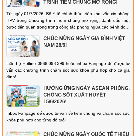
TRÌNH TIÊM CHỦNG MỞ RỘNG!
Từ ngày 01/7/2026, Bộ Y tế chính thức triển khai vắc xin phòng
HPV trong Chương trình Tiêm chủng mở rộng, đánh dấu một
bước tiến quan trọng trong công tác phòng ngừa các bệnh do vi
rút HPV gây ra, đặc biệt là ung thư cổ tử cung.
CHÚC MỪNG NGÀY GIA ĐÌNH VIỆT
NAM 28/6!
Liên hệ Hotline 0868.098.399 hoặc inbox Fanpage để được tư
vấn các chương trình chăm sóc sức khỏe phù hợp cho cả gia
đình!
HƯỞNG ỨNG NGÀY ASEAN PHÒNG,
CHỐNG SỐT XUẤT HUYẾT
15/6/2026!
Inbox Fanpage để được tư vấn về tiêm chủng và chăm sóc sức
khỏe phù hợp cho từng độ tuổi
CHÚC MỪNG NGÀY QUỐC TẾ THIẾU