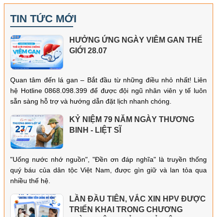
TIN TỨC MỚI
HƯỞNG ỨNG NGÀY VIÊM GAN THẾ
GIỚI 28.07
Quan tâm đến lá gan – Bắt đầu từ những điều nhỏ nhất! Liên
hệ Hotline 0868.098.399 để được đội ngũ nhân viên y tế luôn
sẵn sàng hỗ trợ và hướng dẫn đặt lịch nhanh chóng.
KỶ NIỆM 79 NĂM NGÀY THƯƠNG
BINH - LIỆT SĨ
"Uống nước nhớ nguồn", "Đền ơn đáp nghĩa" là truyền thống
quý báu của dân tộc Việt Nam, được gìn giữ và lan tỏa qua
nhiều thế hệ.
LẦN ĐẦU TIÊN, VẮC XIN HPV ĐƯỢC
TRIỂN KHAI TRONG CHƯƠNG