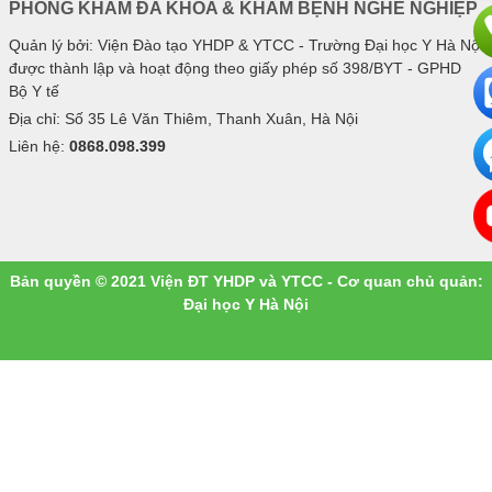
PHÒNG KHÁM ĐA KHOA & KHÁM BỆNH NGHỀ NGHIỆP
Quản lý bởi: Viện Đào tạo YHDP & YTCC - Trường Đại học Y Hà Nội
được thành lập và hoạt động theo giấy phép số 398/BYT - GPHD
Bộ Y tế
Địa chỉ: Số 35 Lê Văn Thiêm, Thanh Xuân, Hà Nội
Liên hệ:
0868.098.399
Bản quyền © 2021 Viện ĐT YHDP và YTCC - Cơ quan chủ quản:
Đại học Y Hà Nội