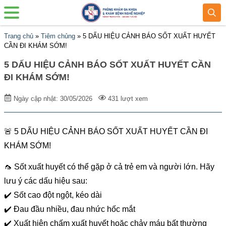
Trang chủ
»
Tiêm chủng
»
5 DẤU HIỆU CẢNH BÁO SỐT XUẤT HUYẾT
CẦN ĐI KHÁM SỚM!
5 DẤU HIỆU CẢNH BÁO SỐT XUẤT HUYẾT CẦN
ĐI KHÁM SỚM!
Ngày cập nhật: 30/05/2026
431 lượt xem
🚨 5 DẤU HIỆU CẢNH BÁO SỐT XUẤT HUYẾT CẦN ĐI
KHÁM SỚM!
🦟 Sốt xuất huyết có thể gặp ở cả trẻ em và người lớn. Hãy
lưu ý các dấu hiệu sau:
✔️ Sốt cao đột ngột, kéo dài
✔️ Đau đầu nhiều, đau nhức hốc mắt
✔️ Xuất hiện chấm xuất huyết hoặc chảy máu bất thường