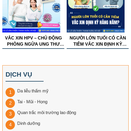
VẮC XIN HPV – CHỦ ĐỘNG
NGƯỜI LỚN TUỔI CÓ CẦN
PHÒNG NGỪA UNG THƯ
TIÊM VẮC XIN ĐỊNH KỲ
CHO CẢ NAM VÀ NỮ
HẰNG NĂM?
DỊCH VỤ
Da liễu thẩm mỹ
Tai - Mũi - Họng
Quan trắc môi trường lao động
Dinh dưỡng