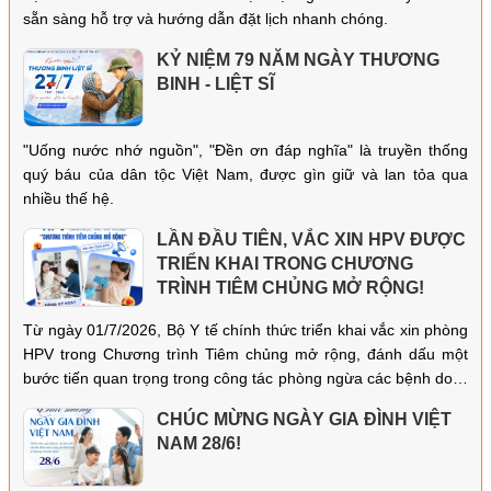
sẵn sàng hỗ trợ và hướng dẫn đặt lịch nhanh chóng.
KỶ NIỆM 79 NĂM NGÀY THƯƠNG
BINH - LIỆT SĨ
"Uống nước nhớ nguồn", "Đền ơn đáp nghĩa" là truyền thống
quý báu của dân tộc Việt Nam, được gìn giữ và lan tỏa qua
nhiều thế hệ.
LẦN ĐẦU TIÊN, VẮC XIN HPV ĐƯỢC
TRIỂN KHAI TRONG CHƯƠNG
TRÌNH TIÊM CHỦNG MỞ RỘNG!
Từ ngày 01/7/2026, Bộ Y tế chính thức triển khai vắc xin phòng
HPV trong Chương trình Tiêm chủng mở rộng, đánh dấu một
bước tiến quan trọng trong công tác phòng ngừa các bệnh do vi
rút HPV gây ra, đặc biệt là ung thư cổ tử cung.
CHÚC MỪNG NGÀY GIA ĐÌNH VIỆT
NAM 28/6!