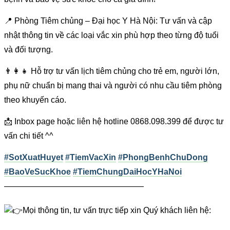
📍 Phòng Tiêm chủng – Đại học Y Hà Nội: Tư vấn và cập
nhật thông tin về các loại vắc xin phù hợp theo từng độ tuổi
và đối tượng.
👨‍👩‍👧 Hỗ trợ tư vấn lịch tiêm chủng cho trẻ em, người lớn,
phụ nữ chuẩn bị mang thai và người có nhu cầu tiêm phòng
theo khuyến cáo.
📩 Inbox page hoặc liên hệ hotline 0868.098.399 để được tư
vấn chi tiết ^^
#SotXuatHuyet
#TiemVacXin
#PhongBenhChuDong
#BaoVeSucKhoe
#TiemChungDaiHocYHaNoi
—————————————————
Mọi thông tin, tư vấn trực tiếp xin Quý khách liên hệ: