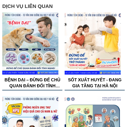
DỊCH VỤ LIÊN QUAN
BỆNH DẠI – ĐỪNG ĐỂ CHỦ
SỐT XUẤT HUYẾT - ĐANG
QUAN ĐÁNH ĐỔI TÍNH
GIA TĂNG TẠI HÀ NỘI
MẠNG!