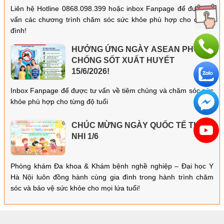
Liên hệ Hotline 0868.098.399 hoặc inbox Fanpage để được tư
vấn các chương trình chăm sóc sức khỏe phù hợp cho cả gia
đình!
HƯỞNG ỨNG NGÀY ASEAN PHÒNG,
CHỐNG SỐT XUẤT HUYẾT
15/6/2026!
Inbox Fanpage để được tư vấn về tiêm chủng và chăm sóc sức
khỏe phù hợp cho từng độ tuổi
CHÚC MỪNG NGÀY QUỐC TẾ THIẾU
NHI 1/6
Phòng khám Đa khoa & Khám bệnh nghề nghiệp – Đại học Y
Hà Nội luôn đồng hành cùng gia đình trong hành trình chăm
sóc và bảo vệ sức khỏe cho mọi lứa tuổi!