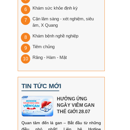
Khám sức khỏe định kỳ
Cận lâm sàng - xét nghiệm, siêu
âm, X Quang
Khám bệnh nghề nghiệp
Tiêm chủng
Răng - Hàm - Mặt
TIN TỨC MỚI
HƯỞNG ỨNG
NGÀY VIÊM GAN
THẾ GIỚI 28.07
Quan tâm đến lá gan – Bắt đầu từ những
điều nhỏ nhất! Liên hệ Hotline