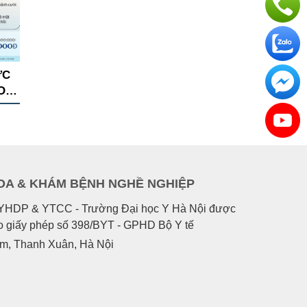
ỨC
O
U
OA & KHÁM BỆNH NGHỀ NGHIỆP
o YHDP & YTCC - Trường Đại học Y Hà Nội được
eo giấy phép số 398/BYT - GPHD Bộ Y tế
êm, Thanh Xuân, Hà Nội