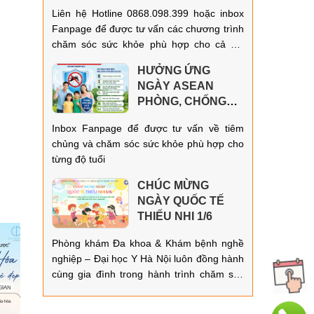
Liên hệ Hotline 0868.098.399 hoặc inbox
Fanpage để được tư vấn các chương trình
chăm sóc sức khỏe phù hợp cho cả gia
đình!
HƯỞNG ỨNG
NGÀY ASEAN
PHÒNG, CHỐNG
SỐT XUẤT HUYẾT
Inbox Fanpage để được tư vấn về tiêm
15/6/2026!
chủng và chăm sóc sức khỏe phù hợp cho
từng độ tuổi
CHÚC MỪNG
NGÀY QUỐC TẾ
THIẾU NHI 1/6
Phòng khám Đa khoa & Khám bệnh nghề
nghiệp – Đại học Y Hà Nội luôn đồng hành
cùng gia đình trong hành trình chăm sóc
và bảo vệ sức khỏe cho mọi lứa tuổi!