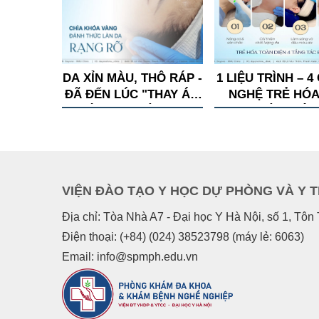
DA XỈN MÀU, THÔ RÁP -
1 LIỆU TRÌNH – 
ĐÃ ĐẾN LÚC "THAY ÁO
NGHỆ TRẺ HÓA
MỚI" CHO LÀN DA!
TOÀN DIỆN
VIỆN ĐÀO TẠO Y HỌC DỰ PHÒNG VÀ Y 
Địa chỉ: Tòa Nhà A7 - Đại học Y Hà Nội, số 1, Tô
Điện thoại: (+84) (024) 38523798 (máy lẻ: 6063)
Email: info@spmph.edu.vn