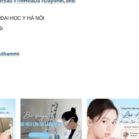
hSau
#TreHoaDa
#DayoneClinic
N TỪ ĐẠI HỌC Y HÀ NỘI
ội
uthammi