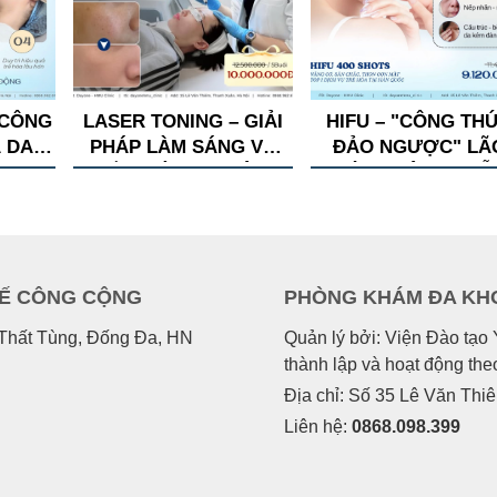
4 CÔNG
LASER TONING – GIẢI
HIFU – "CÔNG TH
 DA
PHÁP LÀM SÁNG VÀ
ĐẢO NGƯỢC" LÃ
ĐỀU MÀU DA MỘT
HÓA KHÔNG PHẪ
CÁCH AN TOÀN
THUẬT
TẾ CÔNG CỘNG
PHÒNG KHÁM ĐA KH
n Thất Tùng, Đống Đa, HN
Quản lý bởi: Viện Đào tạ
thành lập và hoạt động th
Địa chỉ: Số 35 Lê Văn Thi
Liên hệ:
0868.098.399