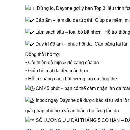
Đừng lo, Dayone gợi ý bạn Top 3 liệu trình “c
Cấp ẩm – làm dịu da tức thì Giúp da mềm, mịn
Làm sạch sâu – loại bỏ bã nhờn Hỗ trợ thông
Duy trì độ ẩm – phục hồi da Cân bằng lại làn
Đồng thời hỗ trợ:
• Cải thiện độ mịn & độ căng của da
• Giúp bề mặt da đều màu hơn
• Hỗ trợ nâng cao chất lượng làn da tổng thể
Chỉ 45 phút – bạn có thể cảm nhận làn da “căn
Inbox ngay Dayone để được bác sĩ tư vấn lộ t
giải pháp phù hợp và an toàn cho từng làn da.
SỐ LƯỢNG ƯU ĐÃI THÁNG 5 CÓ HẠN – ĐẶ