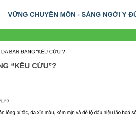
VỮNG CHUYÊN MÔN - SÁNG NGỜI Y Đ
– DA BẠN ĐANG “KÊU CỨU”?
ANG “KÊU CỨU”?
ỨU”?
n lông bí tắc, da xỉn màu, kém mịn và dễ lộ dấu hiệu lão hoá 