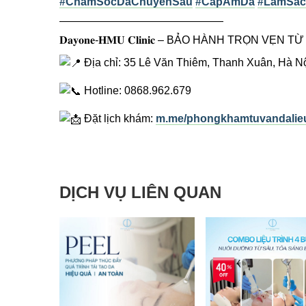
#ChamSocDaChuyenSau
#CapAmDa
#LamSac
———————————————
𝐃𝐚𝐲𝐨𝐧𝐞-𝐇𝐌𝐔 𝐂𝐥𝐢𝐧𝐢𝐜 – BẢO HÀNH TRỌN VẸ
Địa chỉ: 35 Lê Văn Thiêm, Thanh Xuân, Hà N
Hotline: 0868.962.679
Đặt lịch khám:
m.me/phongkhamtuvandalie
DỊCH VỤ LIÊN QUAN