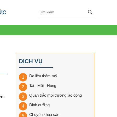
ỨC
DỊCH VỤ
Da liễu thẩm mỹ
Tai - Mũi - Họng
Quan trắc môi trường lao động
sớm
Dinh dưỡng
Chuyên khoa sản