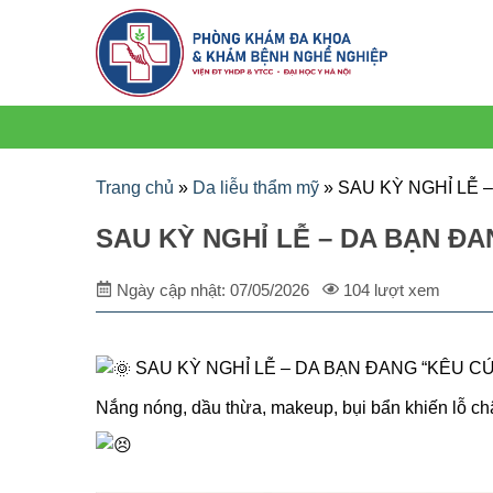
Trang chủ
»
Da liễu thẩm mỹ
»
SAU KỲ NGHỈ LỄ 
SAU KỲ NGHỈ LỄ – DA BẠN Đ
Ngày cập nhật: 07/05/2026
104 lượt xem
SAU KỲ NGHỈ LỄ – DA BẠN ĐANG “KÊU C
Nắng nóng, dầu thừa, makeup, bụi bẩn khiến lỗ châ