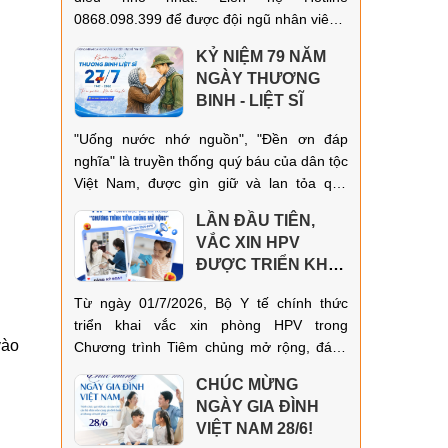
0868.098.399 để được đội ngũ nhân viên y
tế luôn sẵn sàng hỗ trợ và hướng dẫn đặt
KỶ NIỆM 79 NĂM
lịch nhanh chóng.
NGÀY THƯƠNG
BINH - LIỆT SĨ
"Uống nước nhớ nguồn", "Đền ơn đáp
nghĩa" là truyền thống quý báu của dân tộc
Việt Nam, được gìn giữ và lan tỏa qua
nhiều thế hệ.
LẦN ĐẦU TIÊN,
VẮC XIN HPV
ĐƯỢC TRIỂN KHAI
TRONG CHƯƠNG
Từ ngày 01/7/2026, Bộ Y tế chính thức
TRÌNH TIÊM
triển khai vắc xin phòng HPV trong
CHỦNG MỞ RỘNG!
vào
Chương trình Tiêm chủng mở rộng, đánh
dấu một bước tiến quan trọng trong công
CHÚC MỪNG
tác phòng ngừa các bệnh do vi rút HPV
NGÀY GIA ĐÌNH
gây ra, đặc biệt là ung thư cổ tử cung.
VIỆT NAM 28/6!