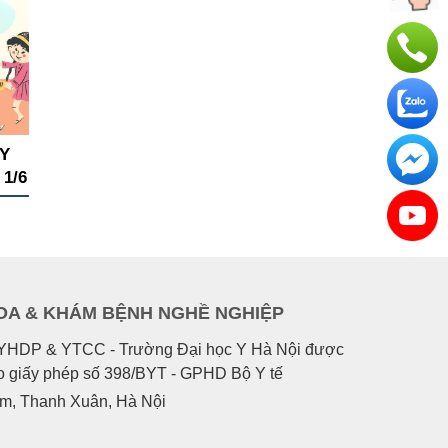
Y
1/6
OA & KHÁM BỆNH NGHỀ NGHIỆP
o YHDP & YTCC - Trường Đại học Y Hà Nội được
eo giấy phép số 398/BYT - GPHD Bộ Y tế
êm, Thanh Xuân, Hà Nội