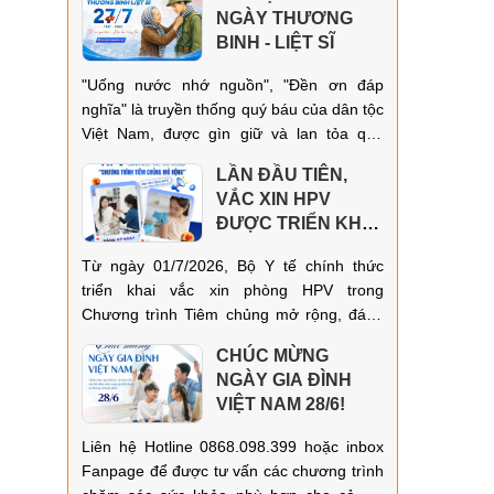
lịch nhanh chóng.
NGÀY THƯƠNG
BINH - LIỆT SĨ
"Uống nước nhớ nguồn", "Đền ơn đáp
nghĩa" là truyền thống quý báu của dân tộc
Việt Nam, được gìn giữ và lan tỏa qua
nhiều thế hệ.
LẦN ĐẦU TIÊN,
VẮC XIN HPV
ĐƯỢC TRIỂN KHAI
TRONG CHƯƠNG
Từ ngày 01/7/2026, Bộ Y tế chính thức
TRÌNH TIÊM
triển khai vắc xin phòng HPV trong
CHỦNG MỞ RỘNG!
Chương trình Tiêm chủng mở rộng, đánh
dấu một bước tiến quan trọng trong công
CHÚC MỪNG
tác phòng ngừa các bệnh do vi rút HPV
NGÀY GIA ĐÌNH
gây ra, đặc biệt là ung thư cổ tử cung.
VIỆT NAM 28/6!
Liên hệ Hotline 0868.098.399 hoặc inbox
Fanpage để được tư vấn các chương trình