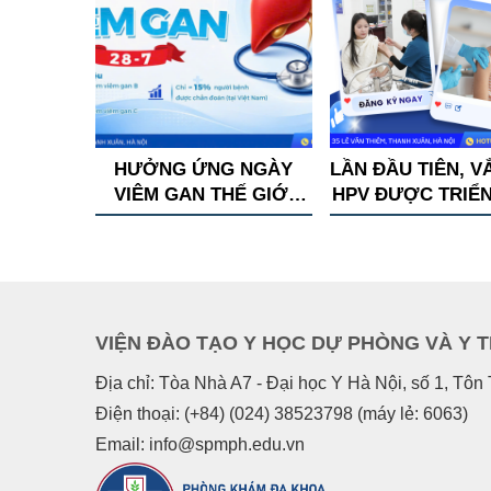
HƯỞNG ỨNG NGÀY
LẦN ĐẦU TIÊN, V
VIÊM GAN THẾ GIỚI
HPV ĐƯỢC TRIỂN
28.07
TRONG CHƯƠ
TRÌNH TIÊM CHỦ
RỘNG!
VIỆN ĐÀO TẠO Y HỌC DỰ PHÒNG VÀ Y 
Địa chỉ: Tòa Nhà A7 - Đại học Y Hà Nội, số 1, Tô
Điện thoại: (+84) (024) 38523798 (máy lẻ: 6063)
Email: info@spmph.edu.vn