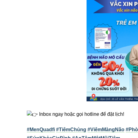
Inbox ngay hoặc gọi hotline để đặt lịch!
#MenQuadfi
#TiêmChủng
#ViêmMàngNão
#Phò