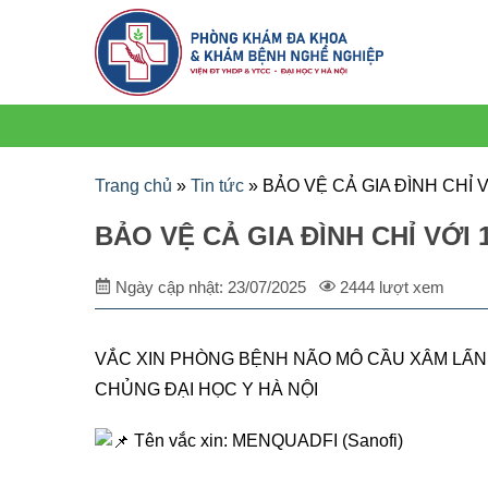
Trang chủ
»
Tin tức
»
BẢO VỆ CẢ GIA ĐÌNH CHỈ V
BẢO VỆ CẢ GIA ĐÌNH CHỈ VỚI 
Ngày cập nhật: 23/07/2025
2444 lượt xem
VẮC XIN PHÒNG BỆNH NÃO MÔ CẦU XÂM LẤN 
CHỦNG ĐẠI HỌC Y HÀ NỘI
Tên vắc xin: MENQUADFI (Sanofi)