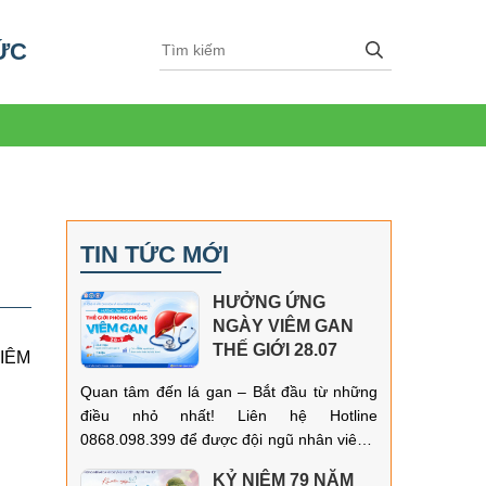
ỨC
TIN TỨC MỚI
HƯỞNG ỨNG
NGÀY VIÊM GAN
THẾ GIỚI 28.07
TIÊM
Quan tâm đến lá gan – Bắt đầu từ những
điều nhỏ nhất! Liên hệ Hotline
0868.098.399 để được đội ngũ nhân viên y
tế luôn sẵn sàng hỗ trợ và hướng dẫn đặt
KỶ NIỆM 79 NĂM