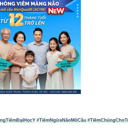
ngTiêmĐạiHọcY
#TiêmNgừaNãoMôCầu
#TiêmChủngChoT