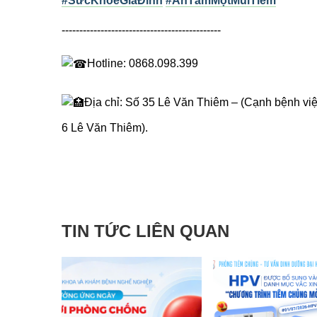
#SứcKhỏeGiaĐình
#AnTâmMộtMũiTiêm
---------------------------------------------
Hotline: 0868.098.399
Địa chỉ: Số 35 Lê Văn Thiêm – (Cạnh bệnh v
6 Lê Văn Thiêm).
TIN TỨC LIÊN QUAN